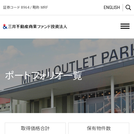
ENGLISH
証券コード 8964 / 略称 MRF
O
三井不動産商業ファンド投資
ポートフォリオ一覧
取得価格合計
保有物件数