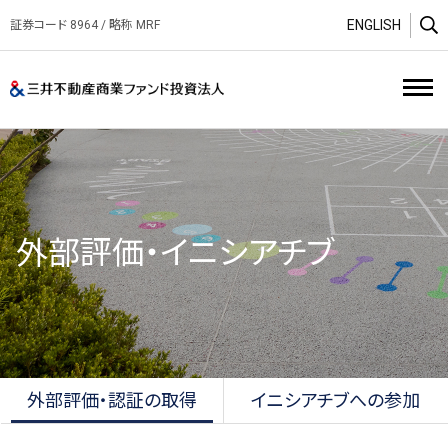
ENGLISH
証券コード 8964 / 略称 MRF
O
三井不動産商業ファンド投資
外部評価・イニシアチブ
外部評価・認証の取得
イニシアチブへの参加