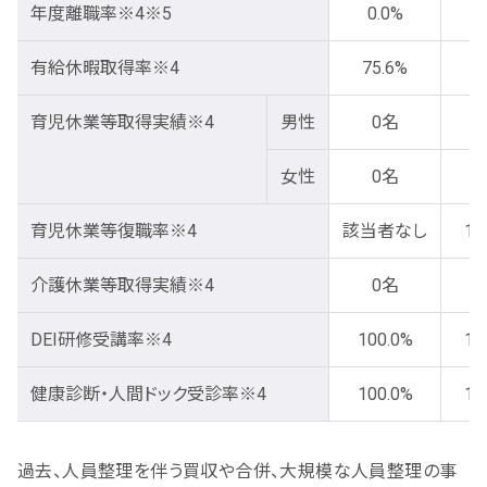
年度離職率※4※5
0.0%
0
有給休暇取得率※4
75.6%
78
育児休業等取得実績※4
男性
0名
女性
0名
育児休業等復職率※4
該当者なし
10
介護休業等取得実績※4
0名
DEI研修受講率※4
100.0%
10
健康診断・人間ドック受診率※4
100.0%
10
過去、人員整理を伴う買収や合併、大規模な人員整理の事