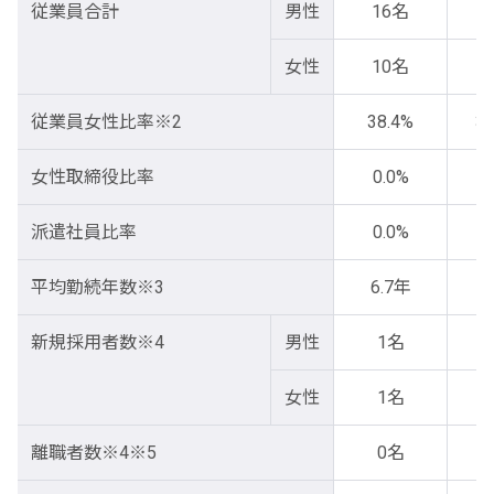
従業員合計
男性
16名
1
女性
10名
1
従業員女性比率※2
38.4%
37
女性取締役比率
0.0%
0
派遣社員比率
0.0%
0
平均勤続年数※3
6.7年
7
新規採用者数※4
男性
1名
女性
1名
離職者数※4※5
0名