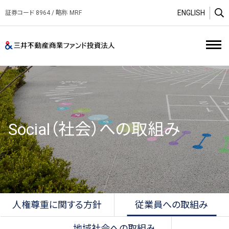
ENGLISH
証券コード 8964 / 略称 MRF
O
三井不動産商業ファンド投資
Social（社会）への取組み
⼈権尊重に関する⽅針
従業員への取組み
地域社会への取組み