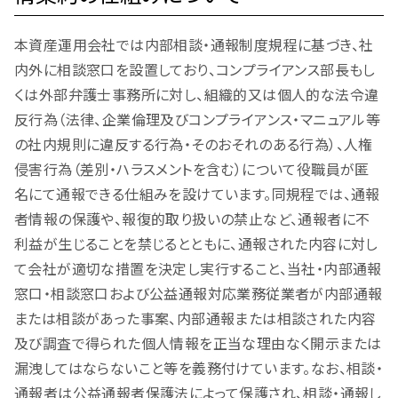
本資産運用会社では内部相談・通報制度規程に基づき、社
内外に相談窓口を設置しており、コンプライアンス部長もし
くは外部弁護士事務所に対し、組織的又は個人的な法令違
反行為（法律、企業倫理及びコンプライアンス・マニュアル等
の社内規則に違反する行為・そのおそれのある行為）、人権
侵害行為（差別・ハラスメントを含む）について役職員が匿
名にて通報できる仕組みを設けています。同規程では、通報
者情報の保護や、報復的取り扱いの禁止など、通報者に不
利益が生じることを禁じるとともに、通報された内容に対し
て会社が適切な措置を決定し実行すること、当社・内部通報
窓口・相談窓口および公益通報対応業務従業者が内部通報
または相談があった事案、内部通報または相談された内容
及び調査で得られた個人情報を正当な理由なく開示または
漏洩してはならないこと等を義務付けています。なお、相談・
通報者は公益通報者保護法によって保護され、相談・通報し