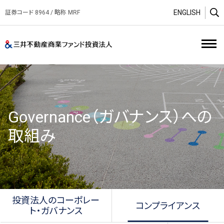
ENGLISH
証券コード 8964 / 略称 MRF
O
三井不動産商業ファンド投資
Governance（ガバナンス）への
取組み
投資法人のコーポレー
コンプライアンス
ト・ガバナンス