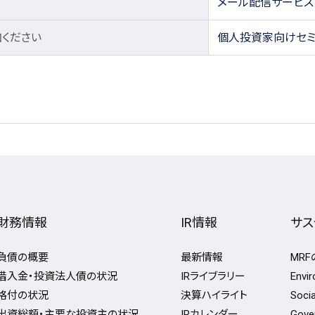
メール配信サービス
ください
個人投資家向けセ
財務情報
IR情報
サス
負債の概要
最新情報
MR
借入金・投資法人債の状況
IRライブラリー
Env
格付の状況
決算ハイライト
Soc
出資総額・主要な投資主の状況
IRカレンダー
Gov