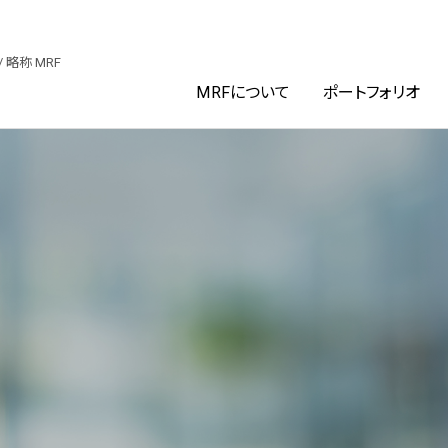
ファンド投資法人
/ 略称 MRF
MRFについて
ポートフォリオ