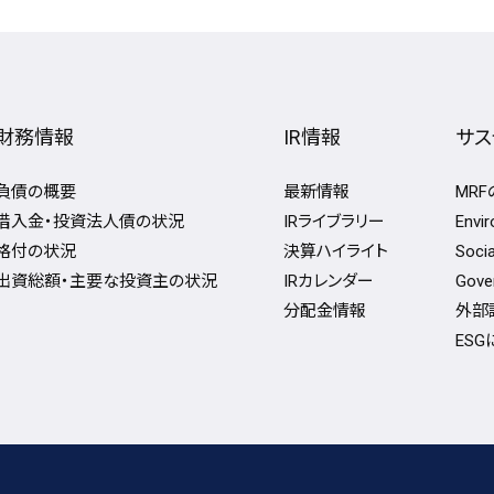
財務情報
IR情報
サス
負債の概要
最新情報
MR
借入金・投資法人債の状況
IRライブラリー
Env
格付の状況
決算ハイライト
Soc
出資総額・主要な投資主の状況
IRカレンダー
Gov
分配金情報
外部
ES