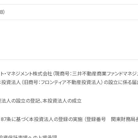
B）
ート・マネジメント株式会社（現商号：三井不動産商業ファンドマネジ
本投資法人（旧商号：フロンティア不動産投資法人）の設立に係る届
資法人の設立の登記、本投資法人の成立
87条に基づく本投資法人の登録の実施 （登録番号 関東財務局長
投資信託市場への上場承認