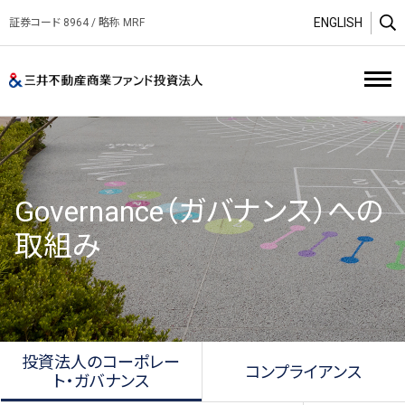
ENGLISH
証券コード 8964 / 略称 MRF
O
三井不動産商業ファンド投資
Governance（ガバナンス）への
取組み
投資法人のコーポレー
コンプライアンス
ト・ガバナンス