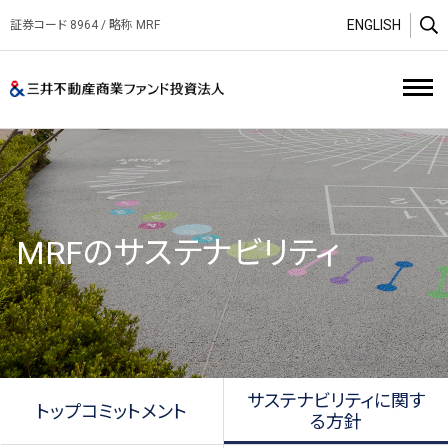
ENGLISH
証券コード 8964 / 略称 MRF
O
三井不動産商業ファンド投資
MRFのサステナビリティ
サステナビリティに関す
トップコミットメント
る方針