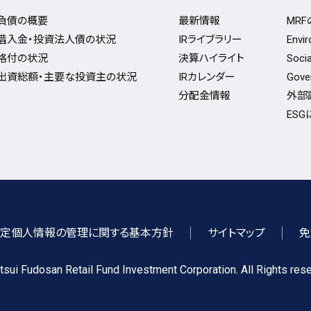
負債の概要
最新情報
MR
借入金・投資法人債の状況
IRライブラリー
Env
格付の状況
決算ハイライト
Soc
出資総額・主要な投資主の状況
IRカレンダー
Gov
分配金情報
外部
ES
定個人情報の管理に関する基本方針
サイトマップ
免
sui Fudosan Retail Fund Investment Corporation. All Rights rese