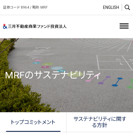
ENGLISH
証券コード 8964 / 略称 MRF
O
三井不動産商業ファンド投資
MRFのサステナビリティ
サステナビリティに関す
トップコミットメント
る方針