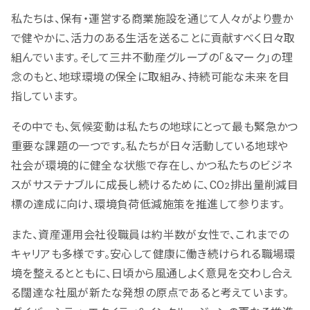
私たちは、保有・運営する商業施設を通じて人々がより豊か
で健やかに、活力のある生活を送ることに貢献すべく日々取
組んでいます。そして三井不動産グループの「＆マーク」の理
念のもと、地球環境の保全に取組み、持続可能な未来を目
指しています。
その中でも、気候変動は私たちの地球にとって最も緊急かつ
重要な課題の一つです。私たちが日々活動している地球や
社会が環境的に健全な状態で存在し、かつ私たちのビジネ
スがサステナブルに成長し続けるために、CO
排出量削減目
2
標の達成に向け、環境負荷低減施策を推進して参ります。
また、資産運用会社役職員は約半数が女性で、これまでの
キャリアも多様です。安心して健康に働き続けられる職場環
境を整えるとともに、日頃から風通しよく意見を交わし合え
る闊達な社風が新たな発想の原点であると考えています。