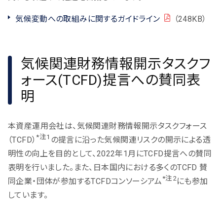
気候変動への取組みに関するガイドライン
（248KB）
PDF
気候関連財務情報開示タスクフ
ォース(TCFD)提言への賛同表
明
本資産運用会社は、気候関連財務情報開示タスクフォース
*注1
（TCFD）
の提言に沿った気候関連リスクの開示による透
明性の向上を目的として、2022年1月にTCFD提言への賛同
表明を行いました。また、日本国内における多くのTCFD 賛
*注2
同企業・団体が参加するTCFDコンソーシアム
にも参加
しています。