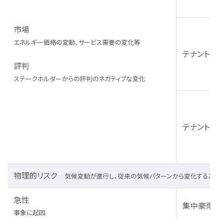
市場
エネルギー価格の変動、サービス需要の変化等
テナント
評判
ステークホルダーからの評判のネガティブな変化
テナント
物理的リスク
気候変動が進行し、従来の気候パターンから変化するこ
急性
集中豪雨、
事象に起因