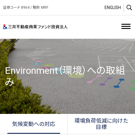
ENGLISH
証券コード 8964 / 略称 MRF
O
三井不動産商業ファンド投資
Environment（環境）への取組
み
環境負荷低減に向けた
気候変動への対応
目標