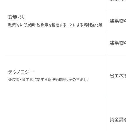
政策・法
建築物の
政策的に低炭素・脱炭素を推進することによる規制強化等
建築物の
テクノロジー
省エネ技術
低炭素・脱炭素に関する新技術開発、その主流化
資金調達