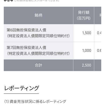
この表は左右にスクロールできます。
発行額
銘柄
利
（百万円）
第6回無担保投資法人債
1,500
0.40
（特定投資法人債間限定同順位特約付）
第7回無担保投資法人債
1,000
0.66
（特定投資法人債間限定同順位特約付）
合計
2,500
-
レポーティング
（1）資金充当状況に係るレポーティング