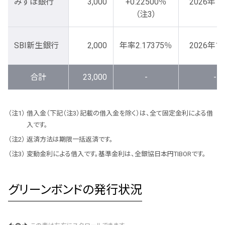
みずほ銀行
3,000
+0.22500％
2026年1
（注3）
SBI新生銀行
2,000
年率2.17375％
2026年1
合計
23,000
-
-
借入金（下記（注3）記載の借入金を除く）は、全て固定金利による借
入です。
返済方法は期限一括返済です。
変動金利による借入です。基準金利は、全銀協日本円TIBORです。
グリーンボンドの発行状況