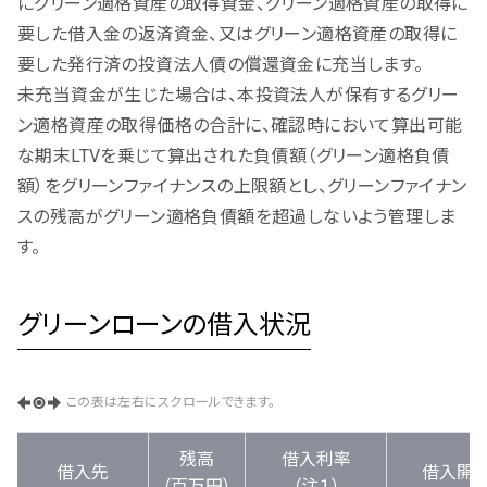
にグリーン適格資産の取得資金、グリーン適格資産の取得に
要した借入金の返済資金、又はグリーン適格資産の取得に
要した発行済の投資法人債の償還資金に充当します。
未充当資金が生じた場合は、本投資法人が保有するグリー
ン適格資産の取得価格の合計に、確認時において算出可能
な期末LTVを乗じて算出された負債額（グリーン適格負債
額）をグリーンファイナンスの上限額とし、グリーンファイナン
スの残高がグリーン適格負債額を超過しないよう管理しま
す。
グリーンローンの借入状況
この表は左右にスクロールできます。
残高
借入利率
借入先
借入開
（百万円）
（注１）