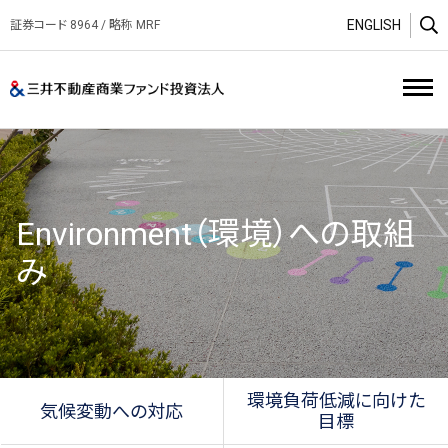
ENGLISH
証券コード 8964 / 略称 MRF
O
三井不動産商業ファンド投資
Environment（環境）への取組
み
環境負荷低減に向けた
気候変動への対応
目標