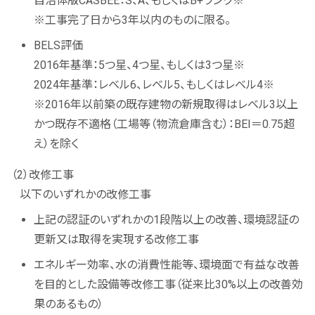
自治体版CASBEE：S、A、もしくはB+ランク※
※工事完了日から3年以内のものに限る。
BELS評価
2016年基準：5つ星、4つ星、もしくは3つ星※
2024年基準：レベル6、レベル5、もしくはレベル4※
※2016年以前築の既存建物の新規取得はレベル3以上
かつ既存不適格（工場等（物流倉庫含む）：BEI＝0.75超
え）を除く
（2）改修工事
以下のいずれかの改修工事
上記の認証のいずれかの1段階以上の改善、環境認証の
更新又は取得を実現する改修工事
エネルギー効率、水の消費性能等、環境面で有益な改善
を目的とした設備等改修工事（従来比30%以上の改善効
果のあるもの）