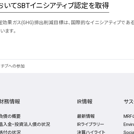
おいてSBTイニシアティブ認定を取得
ス(GHG)排出削減目標は、国際的なイニシアティブであるSBT（S
ています。
アチブへの参加
財務情報
IR情報
サス
負債の概要
最新情報
MR
借入金・投資法人債の状況
IRライブラリー
Env
格付の状況
決算ハイライト
Soc