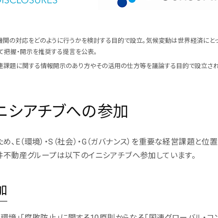
融機関の対応をどのように行うかを検討する目的で設立。気候変動は世界経済にと
いて把握・開示を推奨する提言を公表。
関連課題に関する情報開示のあり方やその活用の仕方等を議論する目的で設立され
ニシアチブへの参加
、E（環境）・S（社会）・G（ガバナンス）を重要な経営課題と位置
三井不動産グループは以下のイニシアチブへ参加しています。
加
環境」「腐敗防止」に関する10原則からなる「国連グローバル・コンパ