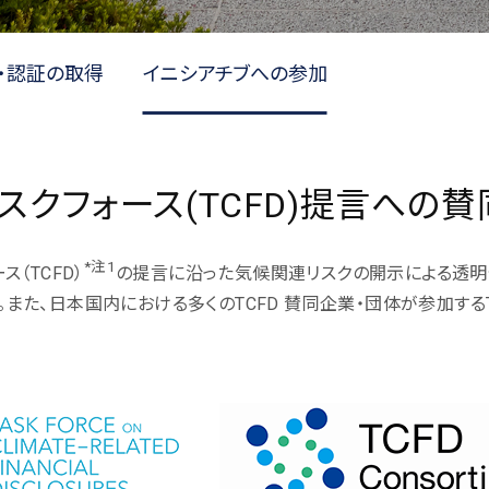
・認証の取得
イニシアチブへの参加
クフォース(TCFD)提言への
*注1
（TCFD）
の提言に沿った気候関連リスクの開示による透
。また、日本国内における多くのTCFD 賛同企業・団体が参加する