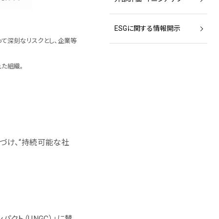
ESGに関する情報開⽰
って深刻なリスクとし、企業等
た組織。
づけ、“持続可能な社
クト（UNGC）」に賛