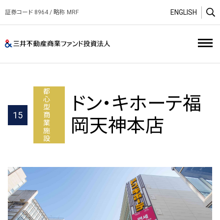
ENGLISH
証券コード 8964 / 略称 MRF
O
三井不動産商業ファンド投資
都
ドン・キホーテ福
心
型
15
商
岡天神本店
業
施
設