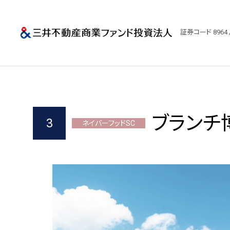
三井不動産商業
証券コード 8964 
ブランチ
3
ネイバーフッドSC