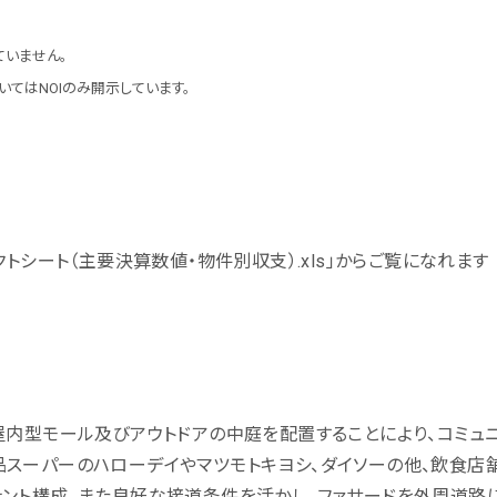
いません。
てはNOIのみ開示しています。
クトシート（主要決算数値・物件別収支）.xls」からご覧になれます
屋内型モール及びアウトドアの中庭を配置することにより、コミュ
スーパーのハローデイやマツモトキヨシ、ダイソーの他、飲食店
ナント構成、また良好な接道条件を活かし、ファサードを外周道路