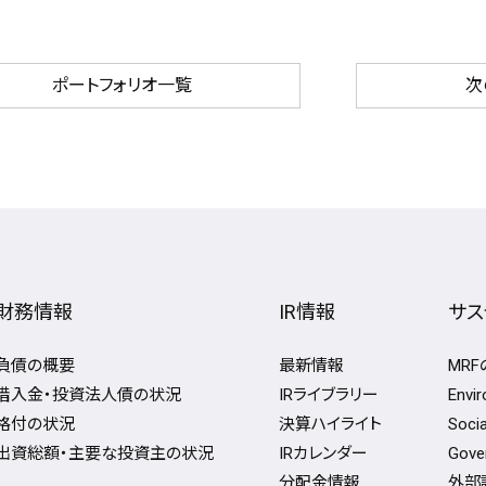
ポートフォリオ一覧
次
財務情報
IR情報
サス
負債の概要
最新情報
MR
借入金・投資法人債の状況
IRライブラリー
Env
格付の状況
決算ハイライト
Soc
出資総額・主要な投資主の状況
IRカレンダー
Gov
分配金情報
外部