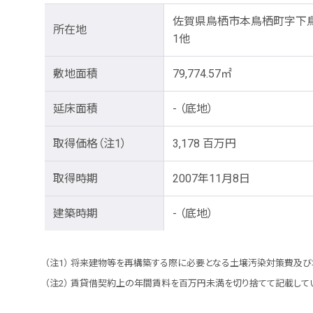
佐賀県鳥栖市本鳥栖町字下鳥
所在地
1他
敷地面積
79,774.57㎡
延床面積
- （底地）
取得価格
（注1）
3,178 百万円
取得時期
2007年11月8日
建築時期
- （底地）
将来建物等を再構築する際に必要となる土壌汚染対策費及び地
賃貸借契約上の年間賃料を百万円未満を切り捨てて記載してい