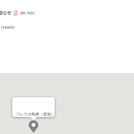
知らせ
(86.1KB)
PDF
(446KB)
PDF
フレスポ鳥栖（底地）