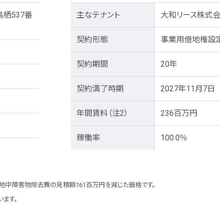
栖537番
主なテナント
大和リース株式
契約形態
事業用借地権設
契約期間
20年
契約満了時期
2027年11月7日
年間賃料
（注2）
236百万円
稼働率
100.0％
中障害物除去費の見積額161百万円を減じた価格です。
ます。