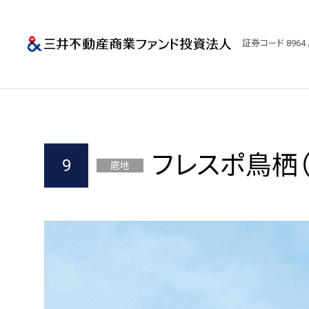
三井不動産商業
証券コード 8964 
フレスポ鳥栖
9
底地