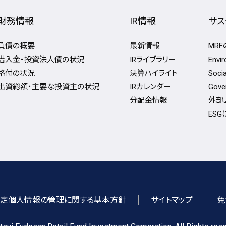
財務情報
IR情報
サス
負債の概要
最新情報
MR
借入金・投資法人債の状況
IRライブラリー
Env
格付の状況
決算ハイライト
Soc
出資総額・主要な投資主の状況
IRカレンダー
Gov
分配金情報
外部
ES
定個人情報の管理に関する基本方針
サイトマップ
免