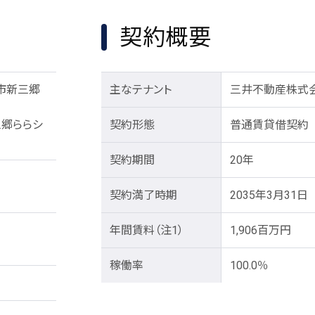
契約概要
郷市新三郷
主なテナント
三井不動産株式
三郷ららシ
契約形態
普通賃貸借契約
契約期間
20年
契約満了時期
2035年3月31日
年間賃料
（注1）
1,906百万円
稼働率
100.0％