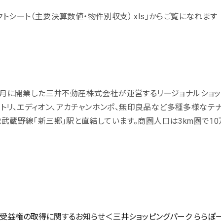
クトシート（主要決算数値・物件別収支）.xls」からご覧になれます
年9月に開業した三井不動産株式会社が運営するリージョナルショッ
や、ニトリ、エディオン、アカチャンホンポ、無印良品など多種多様なテ
武蔵野線「新三郷」駅と直結しています。商圏人口は3km圏で10万
益権の取得に関するお知らせ＜三井ショッピングパーク ららぽー