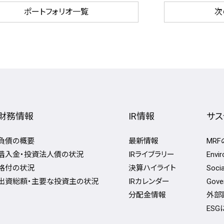
ポートフォリオ一覧
次
財務情報
IR情報
サス
負債の概要
最新情報
MR
借入金・投資法人債の状況
IRライブラリー
Env
格付の状況
決算ハイライト
Soc
出資総額・主要な投資主の状況
IRカレンダー
Gov
分配金情報
外部
ES