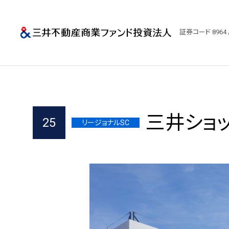
三井不動産商業
証券コード 8964 
三井ショ
25
リージョナルSC