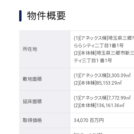
物件概要
(1)[アネックス棟]埼玉県三
ららシティ二丁目1番1号
所在地
(2)[本体棟]埼玉県三郷市新
ティ三丁目1 番1号
(1)[アネックス棟]3,305.39㎡
敷地面積
(2)[本体棟]85,153.29㎡
(1)[アネックス棟]7,772.99㎡
延床面積
(2)[本体棟]136,161.36㎡
取得価格
34,070 百万円