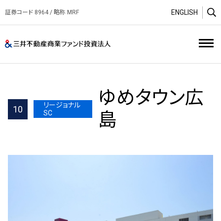
ENGLISH
証券コード 8964 / 略称 MRF
O
三井不動産商業ファンド投資
ゆめタウン広
リージョナル
10
SC
島