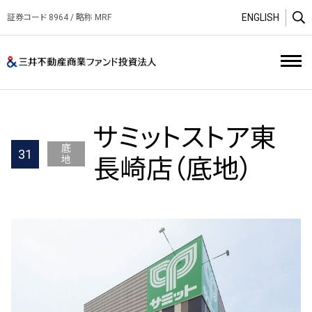
ENGLISH
証券コード 8964 / 略称 MRF
O
三井不動産商業ファンド投資
サミットストア東
底
31
地
長崎店（底地）