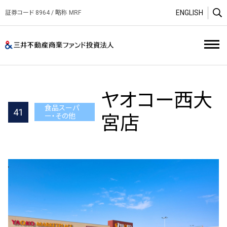
ENGLISH
証券コード 8964 / 略称 MRF
O
三井不動産商業ファンド投資
ヤオコー西大
食品スーパ
41
ー・その他
宮店