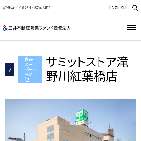
ENGLISH
証券コード 8964 / 略称 MRF
O
三井不動産商業ファンド投資
サミットストア滝
食品
スー
7
パー・
野川紅葉橋店
その
他