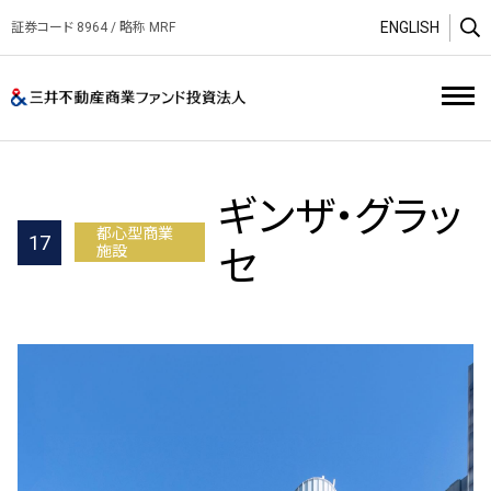
ENGLISH
証券コード 8964 / 略称 MRF
O
三井不動産商業ファンド投資
ギンザ・グラッ
都心型商業
17
施設
セ