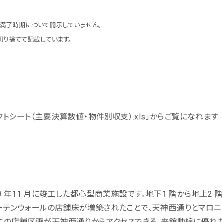
満了時期について開示していません。
り捨てて記載しています。
クトシート（主要決算数値・物件別収支）.xls」からご覧になれます
019 年11 月に竣工した都心型商業施設です。地下1 階から地上2
ーテンウォールの店舗床が増築されたことで、天神西通りとマロニ
ての店舗区画が天神西通りからアクセスできる、来館動線に優れ