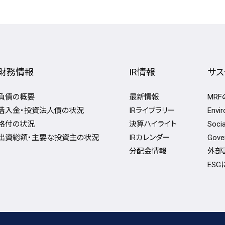
財務情報
IR情報
サス
負債の概要
最新情報
MR
借入金・投資法人債の状況
IRライブラリー
Env
格付の状況
決算ハイライト
Soc
出資総額・主要な投資主の状況
IRカレンダー
Gov
分配金情報
外部
ES