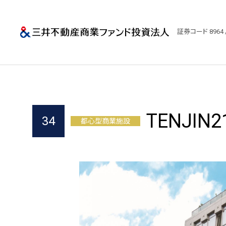
三井不動産商業
証券コード 8964 
TENJIN2
34
都心型商業施設