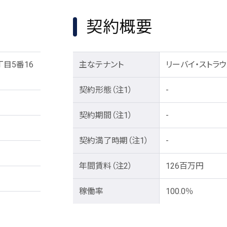
契約概要
目5番16
主なテナント
リーバイ・ストラ
契約形態
（注1）
-
契約期間
（注1）
-
契約満了時期
（注1）
-
年間賃料
（注2）
126百万円
稼働率
100.0％